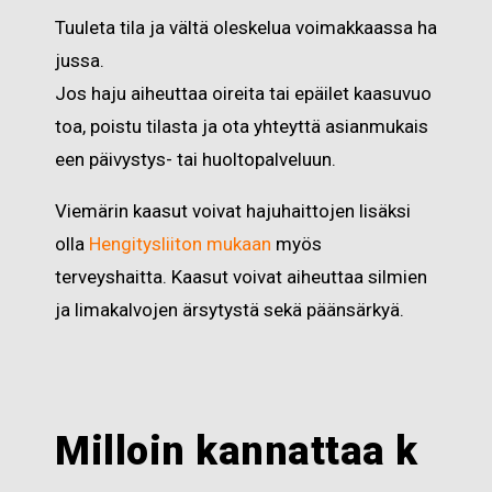
Tuuleta tila ja vältä oleskelua voimakkaassa ha
jussa.
Jos haju aiheuttaa oireita tai epäilet kaasuvuo
toa, poistu tilasta ja ota yhteyttä asianmukais
een päivystys- tai huoltopalveluun.
Viemärin kaasut voivat hajuhaittojen lisäksi
olla
Hengitysliiton mukaan
myös
terveyshaitta. Kaasut voivat aiheuttaa silmien
ja limakalvojen ärsytystä sekä päänsärkyä.
Milloin
kannattaa
k