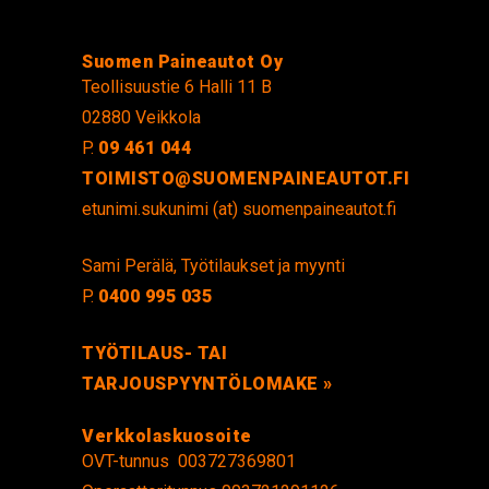
Suomen Paineautot Oy
Teollisuustie 6 Halli 11 B
02880 Veikkola
P.
09 461 044
TOIMISTO@SUOMENPAINEAUTOT.FI
etunimi.sukunimi (at) suomenpaineautot.fi
Sami Perälä, Työtilaukset ja myynti
P.
0400 995 035
TYÖTILAUS- TAI
TARJOUSPYYNTÖLOMAKE »
Verkkolaskuosoite
OVT-tunnus 003727369801