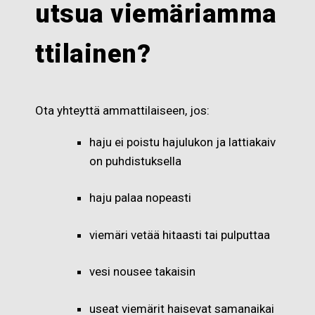
utsua
viemäriamma
ttilainen
?
Ota yhteyttä ammattilaiseen, jos:
haju ei poistu hajulukon ja lattiakaiv
on puhdistuksella
haju palaa nopeasti
viemäri vetää hitaasti tai pulputtaa
vesi nousee takaisin
useat viemärit haisevat samanaikai