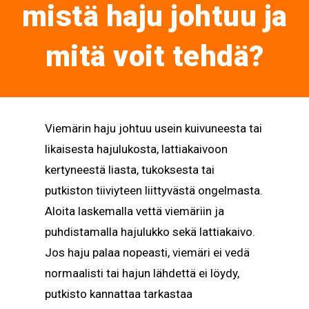
mistä haju johtuu ja
mitä voit tehdä?
Viemärin haju johtuu usein kuivuneesta tai
likaisesta hajulukosta, lattiakaivoon
kertyneestä liasta, tukoksesta tai
putkiston tiiviyteen liittyvästä ongelmasta.
Aloita laskemalla vettä viemäriin ja
puhdistamalla hajulukko sekä lattiakaivo.
Jos haju palaa nopeasti, viemäri ei vedä
normaalisti tai hajun lähdettä ei löydy,
putkisto kannattaa tarkastaa