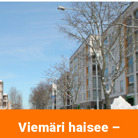
Viemäri haisee –