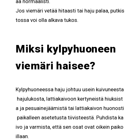
aa
normaalisti
.
Jos
viemäri
vetää
hitaasti
tai
haju
palaa
,
putkis
tossa
voi
olla
alkava
tukos
.
Miksi kylpyhuoneen
viemäri haisee?
Kylpyhuoneessa
haju
johtuu
usein
kuivuneesta
hajulukosta
,
lattiakaivoon
kertyneistä
hiuksist
a
ja
pesuainejäämistä
tai
lattiakaivon
huonosti
paikalleen
asetetusta
tiivisteestä
.
Puhdista
ka
ivo
ja
varmista
,
että
sen
osat
ovat
oikein
paiko
illaan
.