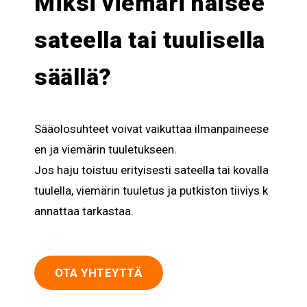
Miksi viemäri haisee
sateella tai tuulisella
säällä?
Sääolosuhteet
voivat
vaikuttaa
ilmanpaineese
en
ja
viemärin
tuuletukseen
.
Jos
haju
toistuu
erityisesti
sateella
tai
kovalla
tuulella
,
viemärin
tuuletus
ja
putkiston
tiiviys
k
annattaa
tarkastaa
.
OTA YHTEYTTÄ