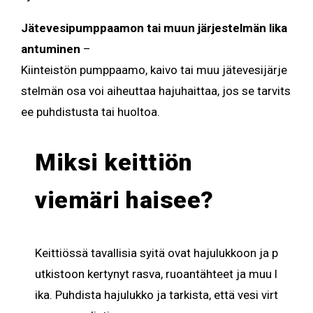
Jätevesipumppaamon tai muun järjestelmän lika
antuminen
–
Kiinteistön pumppaamo, kaivo tai muu jätevesijärje
stelmän osa voi aiheuttaa hajuhaittaa, jos se tarvits
ee puhdistusta tai huoltoa.
Miksi keittiön
viemäri haisee?
Keittiössä
tavallisia
syitä
ovat
hajulukkoon
ja
p
utkistoon
kertynyt
rasva
,
ruoantähteet
ja
muu
l
ika
.
Puhdista
hajulukko
ja
tarkista
,
että
vesi
virt