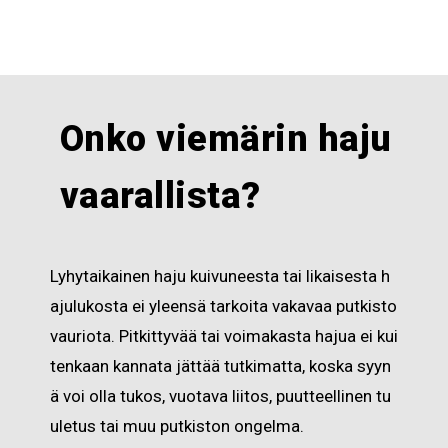
Onko
viemärin
haju
vaarallista
?
Lyhytaikainen haju kuivuneesta tai likaisesta h
ajulukosta ei yleensä tarkoita vakavaa putkisto
vauriota. Pitkittyvää tai voimakasta hajua ei kui
tenkaan kannata jättää tutkimatta, koska syyn
ä voi olla tukos, vuotava liitos, puutteellinen tu
uletus tai muu putkiston ongelma.