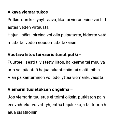
Alkava viemäritukos
–
Putkistoon kertynyt rasva, lika tai vierasesine voi hid
astaa veden virtausta.
Hajun lisäksi oireina voi olla pulputusta, hidasta vetä
mistä tai veden nousemista takaisin.
Vuotava liitos tai vaurioitunut putki
–
Puutteellisesti tiivistetty liitos, halkeama tai muu va
urio voi päästää hajua rakenteisiin tai sisätiloihin.
Vian paikantaminen voi edellyttää viemärikuvausta.
Viemärin tuuletuksen ongelma
–
Jos viemärin tuuletus ei toimi oikein, putkiston pain
eenvaihtelut voivat tyhjentää hajulukkoja tai tuoda h
ajua sisätiloihin.