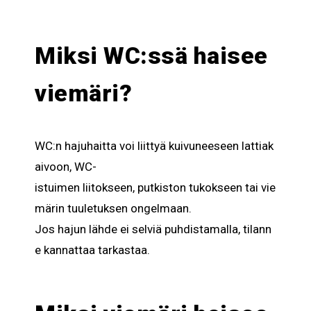
Miksi WC:ssä haisee
viemäri?
WC:n
hajuhaitta
voi
liittyä
kuivuneeseen
lattiak
aivoon
, WC-
istuimen
liitokseen
,
putkiston
tukokseen
tai
vie
märin
tuuletuksen
ongelmaan
.
Jos
hajun
lähde
ei
selviä
puhdistamalla
,
tilann
e
kannattaa
tarkastaa
.