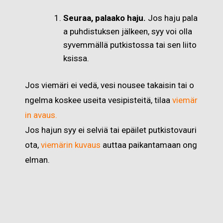
Seuraa, palaako haju.
Jos haju pala
a puhdistuksen jälkeen, syy voi olla
syvemmällä putkistossa tai sen liito
ksissa.
Jos viemäri ei vedä, vesi nousee takaisin tai o
ngelma koskee useita vesipisteitä, tilaa
viemär
in avaus.
Jos hajun syy ei selviä tai epäilet putkistovauri
ota,
viemärin kuvaus
auttaa paikantamaan ong
elman.