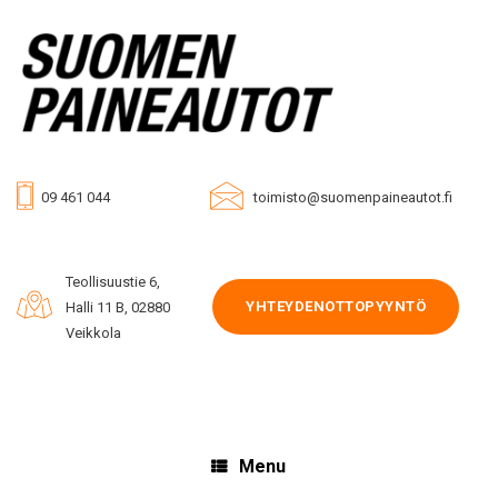
Skip
to
content
09 461 044
toimisto@suomenpaineautot.fi
Teollisuustie 6,
YHTEYDENOTTOPYYNTÖ
Halli 11 B, 02880
Veikkola
Menu