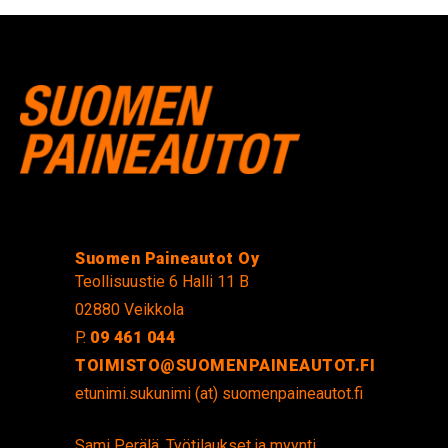
Suomen Paineautot Oy
Teollisuustie 6 Halli 11 B
02880 Veikkola
P.
09 461 044
TOIMISTO@SUOMENPAINEAUTOT.FI
etunimi.sukunimi (at) suomenpaineautot.fi
Sami Perälä, Työtilaukset ja myynti