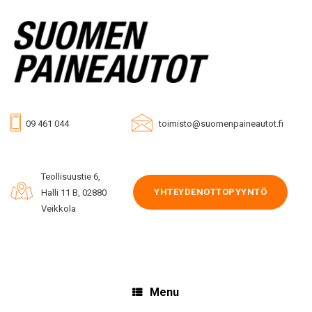
Skip
to
content
09 461 044
toimisto@suomenpaineautot.fi
Teollisuustie 6,
YHTEYDENOTTOPYYNTÖ
Halli 11 B, 02880
Veikkola
Menu