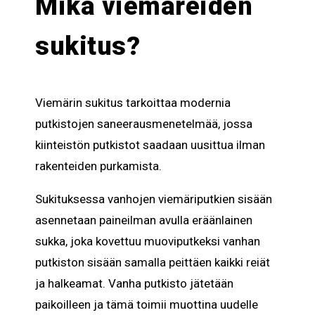
Mikä viemäreiden
sukitus?
Viemärin sukitus tarkoittaa modernia
putkistojen saneerausmenetelmää, jossa
kiinteistön putkistot saadaan uusittua ilman
rakenteiden purkamista.
Sukituksessa vanhojen viemäriputkien sisään
asennetaan paineilman avulla eräänlainen
sukka, joka kovettuu muoviputkeksi vanhan
putkiston sisään samalla peittäen kaikki reiät
ja halkeamat. Vanha putkisto jätetään
paikoilleen ja tämä toimii muottina uudelle