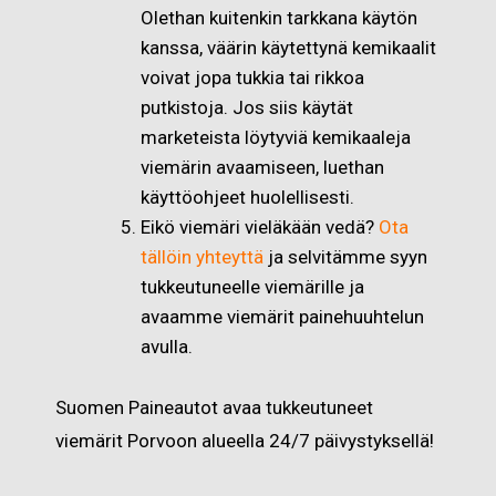
Olethan kuitenkin tarkkana käytön
kanssa, väärin käytettynä kemikaalit
voivat jopa tukkia tai rikkoa
putkistoja. Jos siis käytät
marketeista löytyviä kemikaaleja
viemärin avaamiseen, luethan
käyttöohjeet huolellisesti.
Eikö viemäri vieläkään vedä?
Ota
tällöin yhteyttä
ja selvitämme syyn
tukkeutuneelle viemärille ja
avaamme viemärit painehuuhtelun
avulla.
Suomen Paineautot avaa tukkeutuneet
viemärit Porvoon alueella 24/7 päivystyksellä!