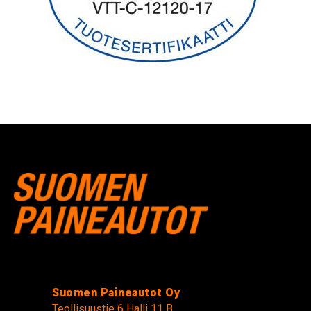
Suomen Paineautot Oy
Teollisuustie 6 Halli 11 B