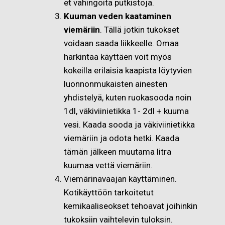
et vahingoita putkistoja.
Kuuman veden kaataminen
viemäriin
. Tällä jotkin tukokset
voidaan saada liikkeelle. Omaa
harkintaa käyttäen voit myös
kokeilla erilaisia kaapista löytyvien
luonnonmukaisten ainesten
yhdistelyä, kuten ruokasooda noin
1dl, väkiviinietikka 1- 2dl + kuuma
vesi. Kaada sooda ja väkiviinietikka
viemäriin ja odota hetki. Kaada
tämän jälkeen muutama litra
kuumaa vettä viemäriin.
Viemärinavaajan käyttäminen.
Kotikäyttöön tarkoitetut
kemikaaliseokset tehoavat joihinkin
tukoksiin vaihtelevin tuloksin.