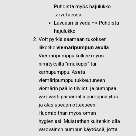
Puhdista myös hajulukko
tarvittaessa.
Lavuaari ei vedä –> Puhdista
hajulukko
Voit pyrkiä saamaan tukoksen
liikeelle
viemäripumpun avulla
.
Viemäripumppu kulkee myös
nimityksillä ”imukuppi” tai
karhupumppu. Aseta
viemäripumppu tukkeutuneen
viemärin päälle tiiviisti ja pumppaa
varovasti painamalla pumppua ylös
ja alas useaan otteeseen.
Huomioithan myös oman
hygieniasi. Muistathan kuitenkin olla
varovainen pumpun käytössä, jotta