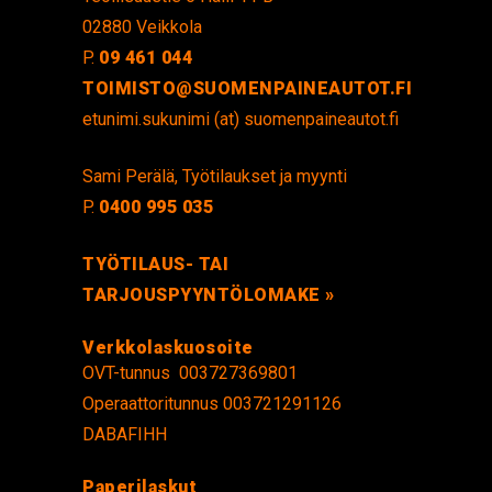
02880 Veikkola
P.
09 461 044
TOIMISTO@SUOMENPAINEAUTOT.FI
etunimi.sukunimi (at) suomenpaineautot.fi
Sami Perälä, Työtilaukset ja myynti
P.
0400 995 035
TYÖTILAUS- TAI
TARJOUSPYYNTÖLOMAKE »
Verkkolaskuosoite
OVT-tunnus 003727369801
Operaattoritunnus 003721291126
DABAFIHH
Paperilaskut