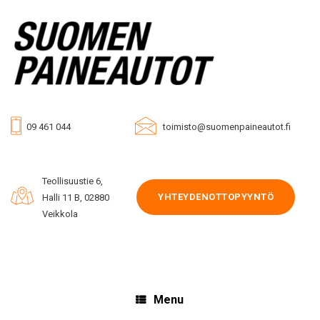
Skip
to
content
09 461 044
toimisto@suomenpaineautot.fi
Teollisuustie 6,
YHTEYDENOTTOPYYNTÖ
Halli 11 B, 02880
Veikkola
Menu